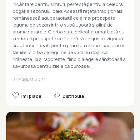
încântare pentru simțuri, perfectă pentru a celebra
bogăția sezonului cald. Această rețetă tradițională
românească aduce laolaltă cele mai proaspete
legume de sezon într-o supă ușoară și plină de
arome naturale. Ciorba este delicat aromatizată cu
verdețuri proaspete ce îi conferă un gust revigorant
și autentic. Ideală pentru prânzuri ușoare sau cine în
familie, ciorba de legume de vară nu doar că
hrănește, ci și răcorește, fiind o alegere sănătoasă și
savuroasă pentru zilele călduroase.
28 August 2024
Îmi place
Distribuie