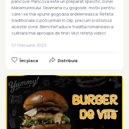
pancove. Pancova este un preparat specific zonei
Maramuresului. Seamana cu gogosile, motiv pentru
care i se mai spune gogoasa ardeleneasca. Reteta
traditionala o poti urmari in clip, precum si istoricul
acestei zone. Blenchef aduce traditia romaneasca
culinara mai aproape de tine! Vezi reteta video!
07 Februarie 2023
Îmi place
Distribuie