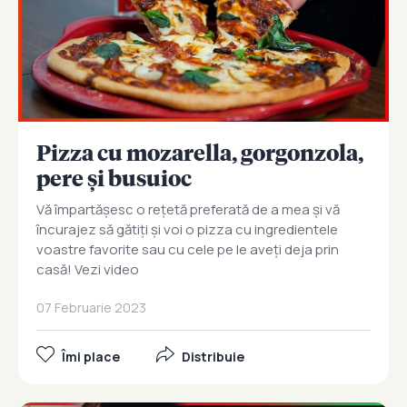
Pizza cu mozarella, gorgonzola,
pere și busuioc
Vă împartășesc o rețetă preferată de a mea și vă
încurajez să gătiți și voi o pizza cu ingredientele
voastre favorite sau cu cele pe le aveți deja prin
casă! Vezi video
07 Februarie 2023
Îmi place
Distribuie