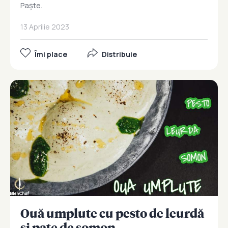
Paște.
13 Aprilie 2023
Îmi place
Distribuie
Ouă umplute cu pesto de leurdă
și pate de somon