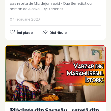
pas reteta de Mic dejun rapid - Oua Benedict cu
somon de Alaska - By Blenchef
07 Februarie 2023
Îmi place
Distribuie
Plăcinte din Sarasău - rețetă din