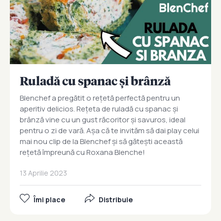
Ruladă cu spanac și brânză
Blenchef a pregătit o rețetă perfectă pentru un
aperitiv delicios. Rețeta de ruladă cu spanac și
brânză vine cu un gust răcoritor și savuros, ideal
pentru o zi de vară. Așa că te invităm să dai play celui
mai nou clip de la Blenchef și să gătești această
rețetă împreună cu Roxana Blenche!
13 Aprilie 2023
Îmi place
Distribuie