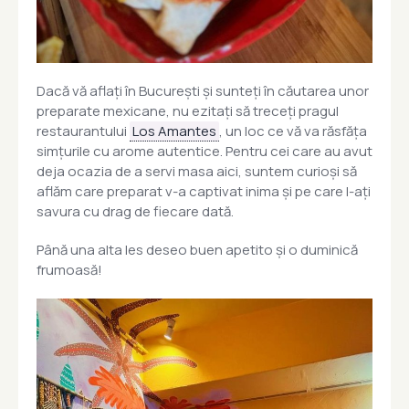
Dacă vă aflați în București și sunteți în căutarea unor
preparate mexicane, nu ezitați să treceți pragul
restaurantului
Los Amantes
, un loc ce vă va răsfăța
simțurile cu arome autentice. Pentru cei care au avut
deja ocazia de a servi masa aici, suntem curioși să
aflăm care preparat v-a captivat inima și pe care l-ați
savura cu drag de fiecare dată.
Până una alta les deseo buen apetito și o duminică
frumoasă!