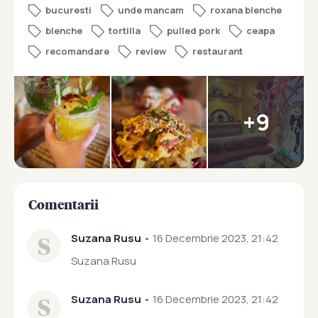
bucuresti
unde mancam
roxana blenche
blenche
tortilla
pulled pork
ceapa
recomandare
review
restaurant
+9
Comentarii
S
Suzana Rusu
• 16 Decembrie 2023, 21:42
Suzana Rusu
S
Suzana Rusu
• 16 Decembrie 2023, 21:42