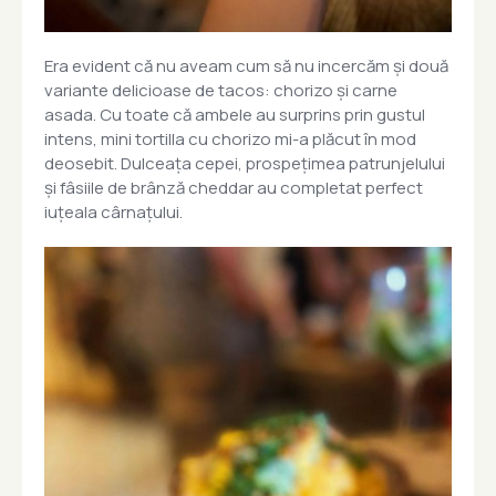
Era evident că nu aveam cum să nu incercăm și două
variante delicioase de tacos: chorizo și carne
asada. Cu toate că ambele au surprins prin gustul
intens, mini tortilla cu chorizo mi-a plăcut în mod
deosebit. Dulceața cepei, prospețimea patrunjelului
și fâsiile de brânză cheddar au completat perfect
iuțeala cârnațului.