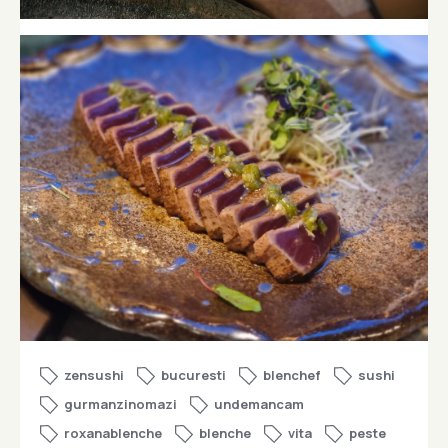
zensushi
bucuresti
blenchef
sushi
gurmanzinomazi
undemancam
roxanablenche
blenche
vita
peste