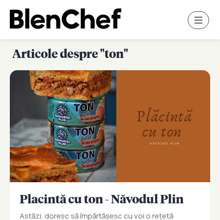
Articole despre "ton"
Placintă cu ton - Năvodul Plin
Astăzi, doresc să împărtășesc cu voi o rețetă