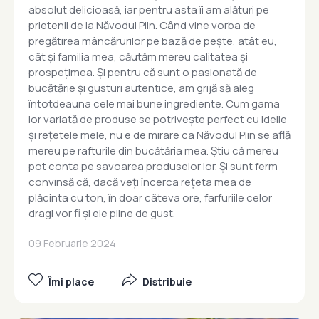
absolut delicioasă, iar pentru asta îi am alături pe
prietenii de la Năvodul Plin. Când vine vorba de
pregătirea mâncărurilor pe bază de pește, atât eu,
cât și familia mea, căutăm mereu calitatea și
prospețimea. Și pentru că sunt o pasionată de
bucătărie și gusturi autentice, am grijă să aleg
întotdeauna cele mai bune ingrediente. Cum gama
lor variată de produse se potrivește perfect cu ideile
și rețetele mele, nu e de mirare ca Năvodul Plin se află
mereu pe rafturile din bucătăria mea. Știu că mereu
pot conta pe savoarea produselor lor. Și sunt ferm
convinsă că, dacă veți încerca rețeta mea de
plăcinta cu ton, în doar câteva ore, farfuriile celor
dragi vor fi și ele pline de gust.
09 Februarie 2024
Îmi place
Distribuie