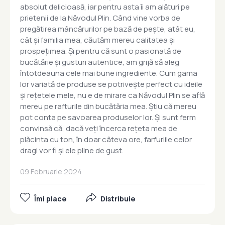
absolut delicioasă, iar pentru asta îi am alături pe
prietenii de la Năvodul Plin. Când vine vorba de
pregătirea mâncărurilor pe bază de pește, atât eu,
cât și familia mea, căutăm mereu calitatea și
prospețimea. Și pentru că sunt o pasionată de
bucătărie și gusturi autentice, am grijă să aleg
întotdeauna cele mai bune ingrediente. Cum gama
lor variată de produse se potrivește perfect cu ideile
și rețetele mele, nu e de mirare ca Năvodul Plin se află
mereu pe rafturile din bucătăria mea. Știu că mereu
pot conta pe savoarea produselor lor. Și sunt ferm
convinsă că, dacă veți încerca rețeta mea de
plăcinta cu ton, în doar câteva ore, farfuriile celor
dragi vor fi și ele pline de gust.
09 Februarie 2024
Îmi place
Distribuie