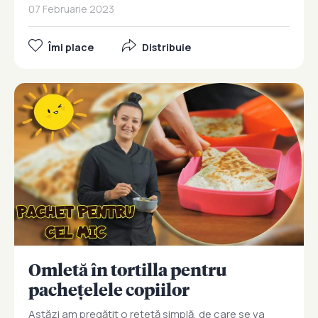
07 Februarie 2023
Îmi place
Distribuie
Omletă în tortilla pentru
pachețelele copiilor
Astăzi am pregătit o rețetă simplă, de care se va